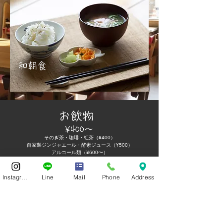
和朝食
​お飲物
¥400〜
そのぎ茶・珈琲・紅茶（¥400）
自家製ジンジャエール・酵素ジュース（¥500）
アルコール類（¥600〜）
Instagram
Line
Mail
Phone
Address
長崎皿うどん(要事前予約)
¥850
旬の野菜と香ばしく焼いた太麺
ちょっと甘めの長崎の皿うどん